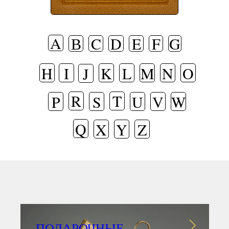
A
В
C
D
E
F
G
H
I
K
L
M
N
O
J
R
T
P
S
U
V
W
Q
X
Y
Z
ПОДАРОЧНЫЕ