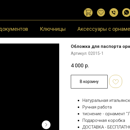
документов
Ключницы
Аксессуары с орнам
Обложка для паспорта орна
Артикул:
02015-1
4 000
р.
В корзину
Натуральная итальянск
Ручная работа
тиснение - орнамент "Л
Подарочная коробка
ДОСТАВКА - БЕСПЛАТН