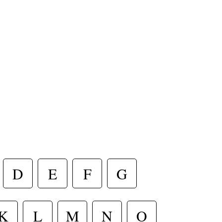
D
E
F
G
K
L
M
N
O