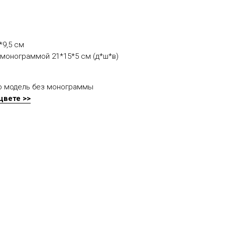
*9,5 см
 монограммой 21*15*5 см (д*ш*в)
ю модель без монограммы
цвете >>