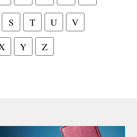
T
S
U
V
X
Y
Z