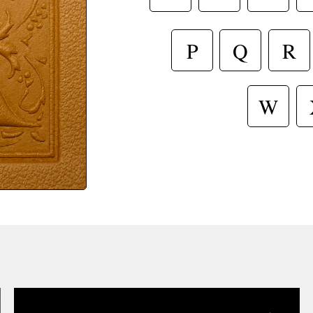
R
P
Q
W