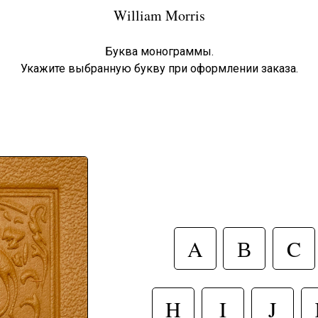
William Morris
Буква монограммы.
Укажите выбранную букву при оформлении заказа.
A
В
C
H
I
J