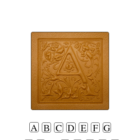
A
В
C
D
E
F
G