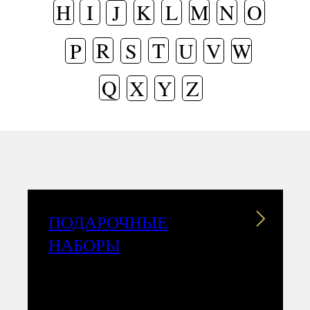
H
I
K
L
M
N
O
J
R
T
P
S
U
V
W
Q
X
Y
Z
ПОДАРОЧНЫЕ
НАБОРЫ