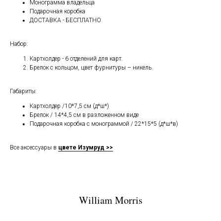
Монограмма владельца
Подарочная коробка
ДОСТАВКА - БЕСПЛАТНО
Набор:
Картхолдер - 6 отделений для карт.
Брелок с кольцом, цвет фурнитуры – никель.
Габариты:
Картхолдер /10*7,5 см (д*ш*)
Брелок / 14*4,5 см в разложенном виде
Подарочная коробка с монограммой / 22*15*5 (д*ш*в)
Все аксессуары в
цвете Изумруд >>
William Morris