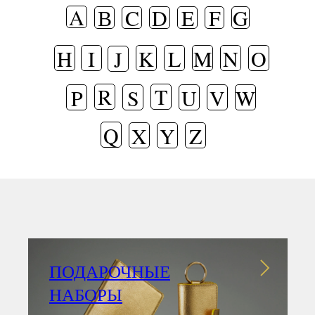
A
В
C
D
E
F
G
H
I
K
L
M
N
O
J
R
T
P
S
U
V
W
Q
X
Y
Z
ПОДАРОЧНЫЕ
НАБОРЫ