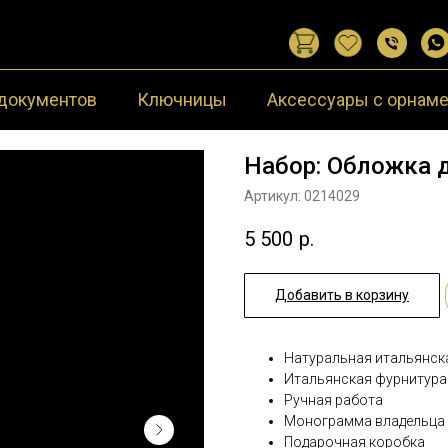
документов
Ключницы
Аксессуары с орнам
Набор: Обложка д
Артикул:
0214029
5 500
р.
Добавить в корзину
Натуральная итальянска
Итальянская фурнитура
Ручная работа
Монограмма владельца
Подарочная коробка