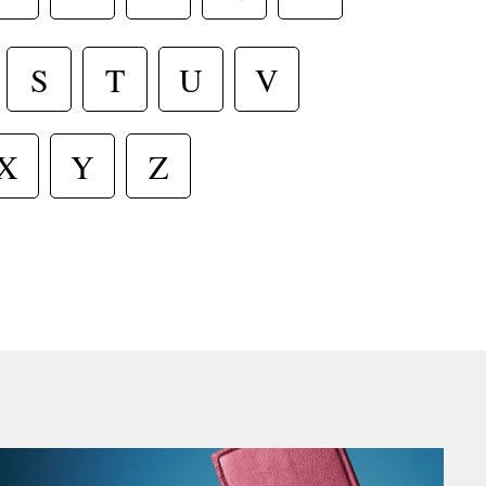
T
S
U
V
X
Y
Z