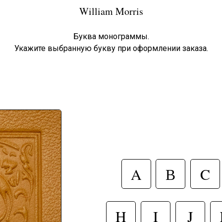
William Morris
Буква монограммы.
Укажите выбранную букву при оформлении заказа.
A
В
C
H
I
J