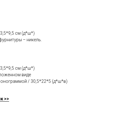
,5*9,5 см (д*ш*)
фурнитуры – никель.
,5*9,5 см (д*ш*)
зложенном виде
онограммой / 30,5*22*5 (д*ш*в)
к >>