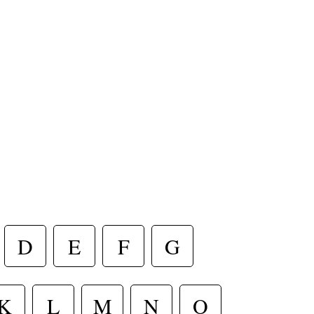
D
E
F
G
K
L
M
N
O