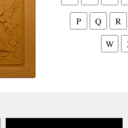
R
P
Q
W