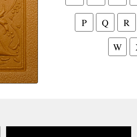
R
P
Q
W