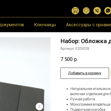
документов
Ключницы
Аксессуары с орнам
Набор: Обложка 
Артикул:
0205028
7 500
р.
Добавить в корзину
Натуральная итальянска
включая отделение для 
Ручная работа
Монограмма владельца
Подарочная коробка