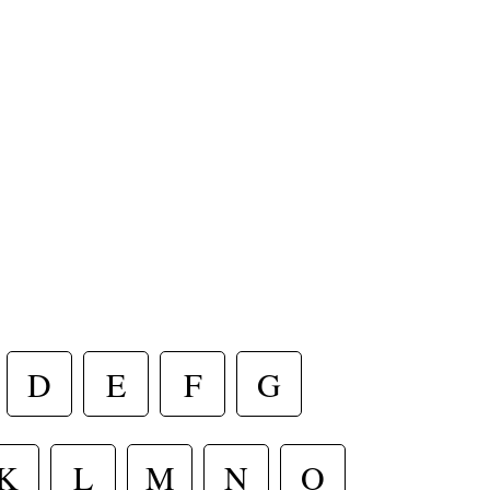
D
E
F
G
K
L
M
N
O