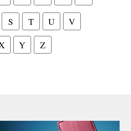
T
S
U
V
X
Y
Z