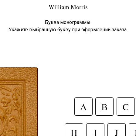
William Morris
Буква монограммы.
Укажите выбранную букву при оформлении заказа.
A
В
C
H
I
J