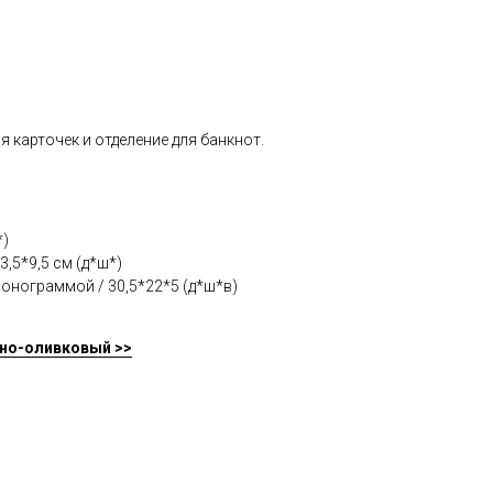
ля карточек и отделение для банкнот.
*)
3,5*9,5 см (д*ш*)
онограммой / 30,5*22*5 (д*ш*в)
мно-оливковый >>