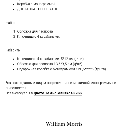
Коробка с монограммой
ДОСТАВКА - БЕСПЛАТНО
Набор:
Обложка для паспорта
Ключница с 4 карабинами.
Габариты:
Ключница с 4 карабинами 5*12 см (д*ш*)
Обложка для паспорта 13,5*9,5 см (д*ш*)
Подарочная коробка с монограммой / 30,5*22*5 (д*ш*в)
*
на коже с данным видом покрытия тиснение личной монограммы не
выполняется
Все аксессуары в
цвете Темно-оливковый >>
William Morris