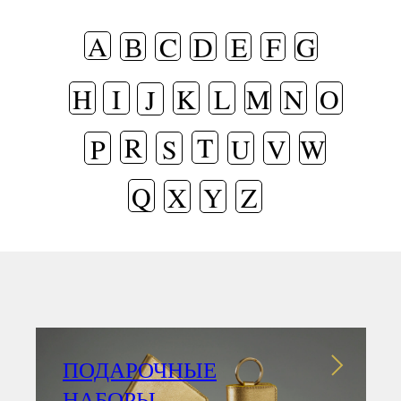
A
В
C
D
E
F
G
H
I
K
L
M
N
O
J
R
T
P
S
U
V
W
Q
X
Y
Z
ПОДАРОЧНЫЕ
НАБОРЫ