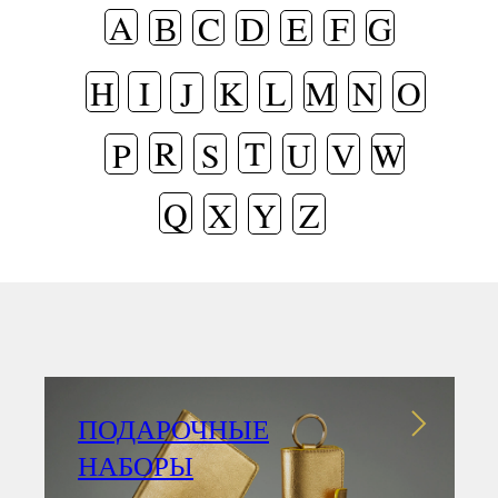
A
В
C
D
E
F
G
H
I
K
L
M
N
O
J
R
T
P
S
U
V
W
Q
X
Y
Z
ПОДАРОЧНЫЕ
НАБОРЫ