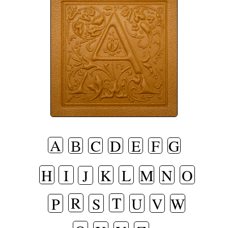
A
В
C
D
E
F
G
H
I
K
L
M
N
O
J
R
T
P
S
U
V
W