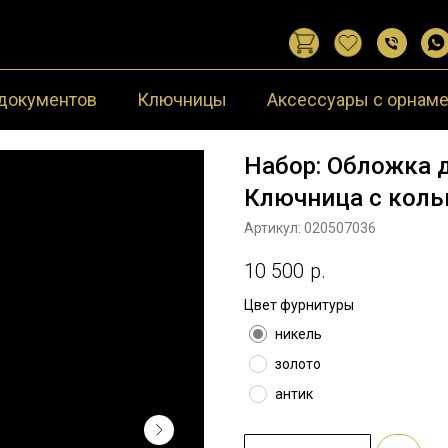
документов
Ключницы
Аксессуары с орнам
Набор: Обложка д
Ключница с коль
Артикул:
020507036
10 500
р.
Цвет фурнитуры
никель
золото
антик