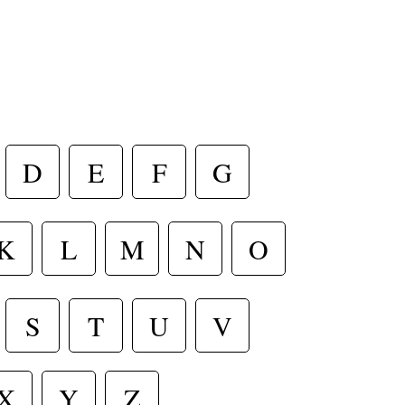
D
E
F
G
K
L
M
N
O
T
S
U
V
X
Y
Z