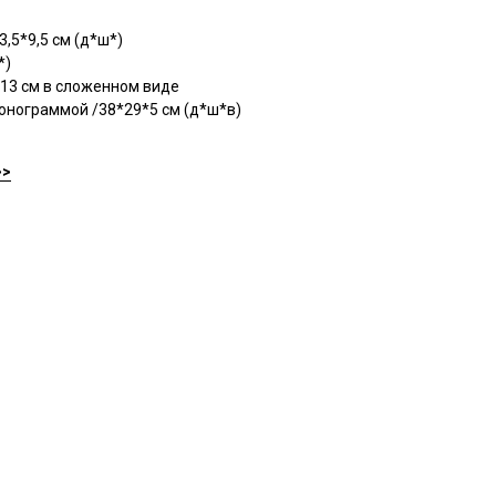
,5*9,5 см (д*ш*)
*)
13 см в сложенном виде
онограммой /38*29*5 см (д*ш*в)
>>