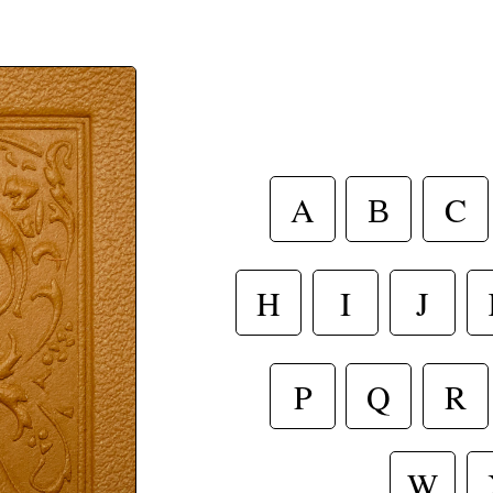
A
В
C
H
I
J
R
P
Q
W