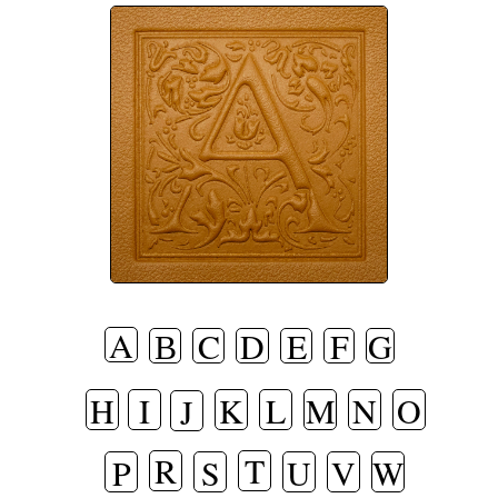
A
В
C
D
E
F
G
H
I
K
L
M
N
O
J
R
T
P
S
U
V
W