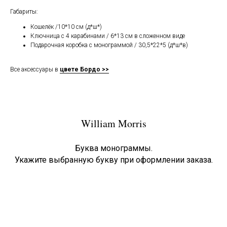
Габариты:
Кошелёк /10*10 см (д*ш*)
Ключница с 4 карабинами / 6*13 см в сложенном виде
Подарочная коробка с монограммой / 30,5*22*5 (д*ш*в)
Все аксессуары в
цвете Бордо >>
William Morris
Буква монограммы.
Укажите выбранную букву при оформлении заказа.